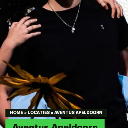
HOME
»
LOCATIES
»
AVENTUS APELDOORN
Aventus Apeldoorn