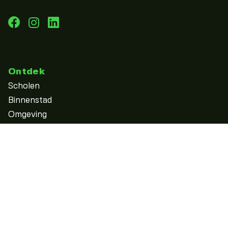
Ontdek
Scholen
Binnenstad
Omgeving
Alles ontdekken
Zien & Doen
Borrelen
Terrassen
Uitgaan
Sportief & Outdoor